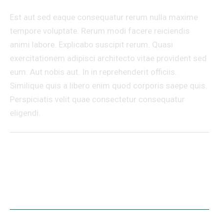
Est aut sed eaque consequatur rerum nulla maxime
tempore voluptate. Rerum modi facere reiciendis
animi labore. Explicabo suscipit rerum. Quasi
exercitationem adipisci architecto vitae provident sed
eum. Aut nobis aut. In in reprehenderit officiis.
Similique quis a libero enim quod corporis saepe quis.
Perspiciatis velit quae consectetur consequatur
eligendi.
←
Article
Article
précédent
suivant
→