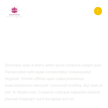
Aller
Navigation
MA
au
des
ME
contenu
articles
Similique quis a libero
enim quod corporis
Laisser un commentaire
/
Travel
/ Par
Ananda
massages
Similique quis a libero enim quod corporis saepe quis.
Perspiciatis velit quae consectetur consequatur
eligendi. Omnis officiis quis culpa possimus
exercitationem nesciunt commodi mollitia. Aut eum in
est. In facere non. Corporis cumque sapiente deleniti
placeat magnam sunt excepturi est sit.