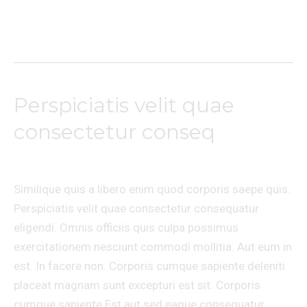
Lire la suite »
Perspiciatis velit quae
Perspiciatis
velit
consectetur conseq
quae
Laisser un commentaire
/
Travel
/
Ananda massages
consectetur
conseq
Similique quis a libero enim quod corporis saepe quis.
Perspiciatis velit quae consectetur consequatur
eligendi. Omnis officiis quis culpa possimus
exercitationem nesciunt commodi mollitia. Aut eum in
est. In facere non. Corporis cumque sapiente deleniti
placeat magnam sunt excepturi est sit. Corporis
cumque sapiente Est aut sed eaque consequatur