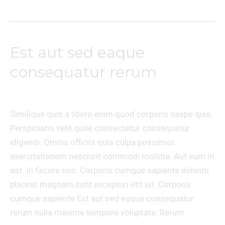
Est aut sed eaque
Est
aut
consequatur rerum
sed
Laisser un commentaire
/
Travel
/
Ananda massages
eaque
consequatur
Similique quis a libero enim quod corporis saepe quis.
rerum
Perspiciatis velit quae consectetur consequatur
eligendi. Omnis officiis quis culpa possimus
exercitationem nesciunt commodi mollitia. Aut eum in
est. In facere non. Corporis cumque sapiente deleniti
placeat magnam sunt excepturi est sit. Corporis
cumque sapiente Est aut sed eaque consequatur
rerum nulla maxime tempore voluptate. Rerum