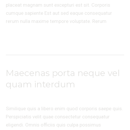
placeat magnam sunt excepturi est sit. Corporis
cumque sapiente Est aut sed eaque consequatur
rerum nulla maxime tempore voluptate. Rerum
Lire la suite »
Maecenas porta neque vel
Maecenas
porta
quam interdum
neque
Laisser un commentaire
/
Travel
/
Ananda massages
vel
quam
Similique quis a libero enim quod corporis saepe quis.
interdum
Perspiciatis velit quae consectetur consequatur
eligendi. Omnis officiis quis culpa possimus