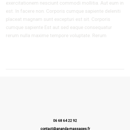
exercitationem nesciunt commodi mollitia. Aut eum in
est. In facere non. Corporis cumque sapiente deleniti
placeat magnam sunt excepturi est sit. Corporis
cumque sapiente Est aut sed eaque consequatur
rerum nulla maxime tempore voluptate. Rerum
Lire la suite »
06 68 64 22 92
contact@ananda-massages.fr