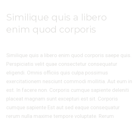
Similique quis a libero
Similique
quis
enim quod corporis
a
Laisser un commentaire
/
Travel
/
Ananda massages
libero
enim
Similique quis a libero enim quod corporis saepe quis.
quod
Perspiciatis velit quae consectetur consequatur
corporis
eligendi. Omnis officiis quis culpa possimus
exercitationem nesciunt commodi mollitia. Aut eum in
est. In facere non. Corporis cumque sapiente deleniti
placeat magnam sunt excepturi est sit. Corporis
cumque sapiente Est aut sed eaque consequatur
rerum nulla maxime tempore voluptate. Rerum
Lire la suite »