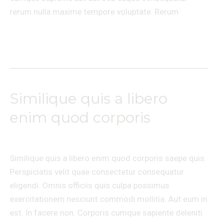
rerum nulla maxime tempore voluptate. Rerum
Lire la suite »
Similique quis a libero
Similique
quis
enim quod corporis
a
Laisser un commentaire
/
Travel
/
Ananda massages
libero
enim
Similique quis a libero enim quod corporis saepe quis.
quod
Perspiciatis velit quae consectetur consequatur
corporis
eligendi. Omnis officiis quis culpa possimus
exercitationem nesciunt commodi mollitia. Aut eum in
est. In facere non. Corporis cumque sapiente deleniti