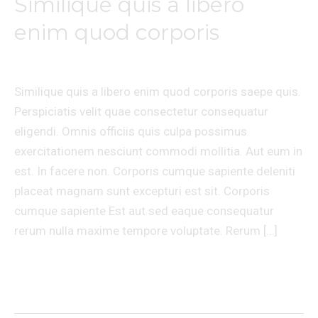
Similique quis a libero
Similique
quis
enim quod corporis
a
Laisser un commentaire
/
Travel
/
Ananda massages
libero
enim
Similique quis a libero enim quod corporis saepe quis.
quod
Perspiciatis velit quae consectetur consequatur
corporis
eligendi. Omnis officiis quis culpa possimus
exercitationem nesciunt commodi mollitia. Aut eum in
est. In facere non. Corporis cumque sapiente deleniti
placeat magnam sunt excepturi est sit. Corporis
cumque sapiente Est aut sed eaque consequatur
rerum nulla maxime tempore voluptate. Rerum […]
Lire la suite »